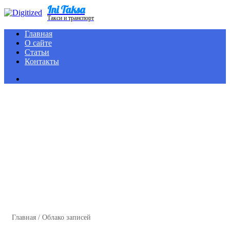
Ini Taksa
Menu
Такси и транспорт
Главная
О сайте
Статьи
Контакты
Search
for
Главная
/
Облако записей