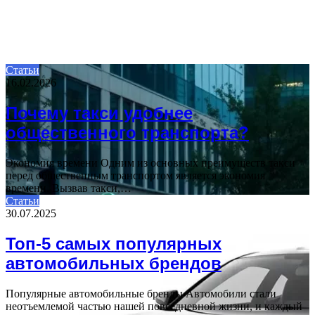
Статьи
16.02.2026
Почему такси удобнее
общественного транспорта?
Экономия времени Одним из основных преимуществ такси
перед общественным транспортом является экономия
времени. Вызвав такси,…
Статьи
30.07.2025
Топ-5 самых популярных
автомобильных брендов
Популярные автомобильные бренды Автомобили стали
неотъемлемой частью нашей повседневной жизни, и каждый