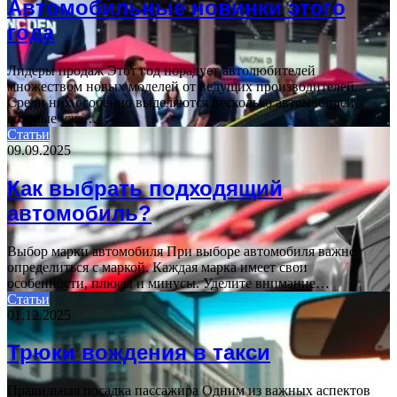
Автомобильные новинки этого
года
Лидеры продаж Этот год порадует автолюбителей
множеством новых моделей от ведущих производителей.
Среди них особенно выделяются несколько автомобилей,
которые уже…
Статьи
09.09.2025
Как выбрать подходящий
автомобиль?
Выбор марки автомобиля При выборе автомобиля важно
определиться с маркой. Каждая марка имеет свои
особенности, плюсы и минусы. Уделите внимание…
Статьи
01.12.2025
Трюки вождения в такси
Правильная посадка пассажира Одним из важных аспектов