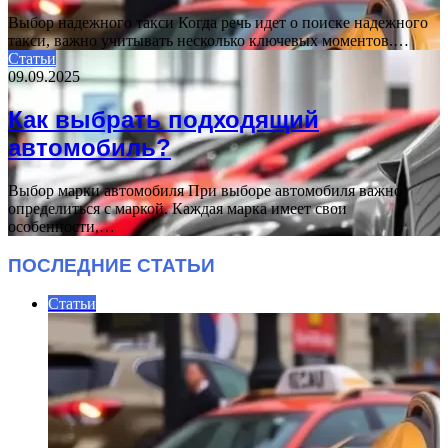
Выбор надежного такси Когда речь идет о поиске надежного
такси, важно учитывать несколько ключевых моментов.…
Статьи
09.09.2025
Как выбрать подходящий
автомобиль?
Выбор марки автомобиля При выборе автомобиля важно
определиться с маркой. Каждая марка имеет свои
особенности,…
ПОСЛЕДНИЕ СТАТЬИ
Статьи