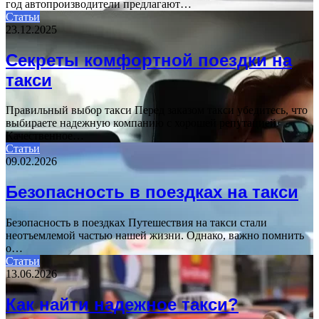
год автопроизводители предлагают…
Статьи
23.12.2025
Секреты комфортной поездки на
такси
Правильный выбор такси Перед заказом такси убедитесь, что
выбираете надежную компанию с хорошей репутацией.
Качественное…
Статьи
09.02.2026
Безопасность в поездках на такси
Безопасность в поездках Путешествия на такси стали
неотъемлемой частью нашей жизни. Однако, важно помнить
о…
Статьи
13.06.2026
Как найти надежное такси?