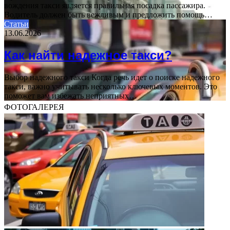
вождения такси является правильная посадка пассажира.
Водитель должен быть вежливым и предложить помощь…
Статьи
13.06.2026
Как найти надежное такси?
Выбор надежного такси Когда речь идет о поиске надежного
такси, важно учитывать несколько ключевых моментов. Это
поможет вам избежать неприятных…
ФОТОГАЛЕРЕЯ